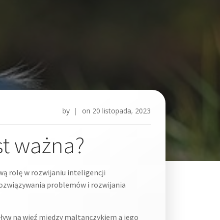
by
|
on
20 listopada, 2023
est ważna?
ą rolę w rozwijaniu inteligencji
rozwiązywania problemów i rozwijania
ływ na więź między maltanczykiem a jego