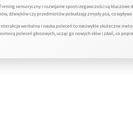
rening sensoryczny i rozwijanie spostrzegawczości są kluczowe dl
ów, dźwięków czy przedmiotów pobudzają zmysły psa, co wpływa 
Interakcja werbalna i nauka poleceń to niezwykle skuteczne metod
pomocą poleceń głosowych, ucząc go nowych słów i zdań, co popra