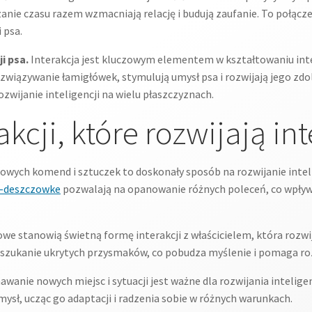
anie czasu razem wzmacniają relację i budują zaufanie. To połą
 psa.
i psa.
Interakcja jest kluczowym elementem w kształtowaniu intel
związywanie łamigłówek, stymulują umysł psa i rozwijają jego z
zwijanie inteligencji na wielu płaszczyznach.
akcji, które rozwijają in
wych komend i sztuczek to doskonały sposób na rozwijanie intel
a-deszczowke
pozwalają na opanowanie różnych poleceń, co wpływ
we stanowią świetną formę interakcji z właścicielem, która rozw
y szukanie ukrytych przysmaków, co pobudza myślenie i pomaga r
wanie nowych miejsc i sytuacji jest ważne dla rozwijania intelig
mysł, ucząc go adaptacji i radzenia sobie w różnych warunkach.