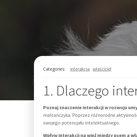
Categories:
interakcja
właściciel
1. Dlaczego inte
Poznaj znaczenie interakcji w rozwoju u
maltanczyka. Poprzez różnorodne aktywności
swojego potencjału intelektualnego.
Wpływ interakcji na więź między psem a wł