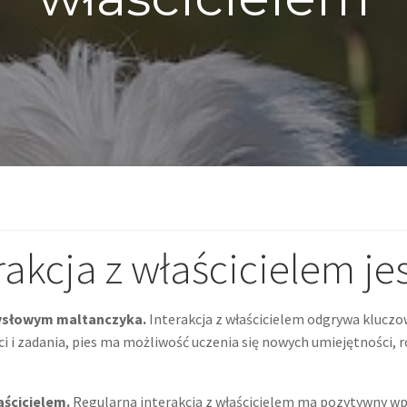
rakcja z właścicielem j
mysłowym maltanczyka.
Interakcja z właścicielem odgrywa kluczow
 i zadania, pies ma możliwość uczenia się nowych umiejętności, 
aścicielem.
Regularna interakcja z właścicielem ma pozytywny wp