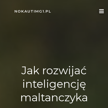
Skip
to
NOKAUTIMG1.PL
content
Jak rozwijać
inteligencję
maltanczyka