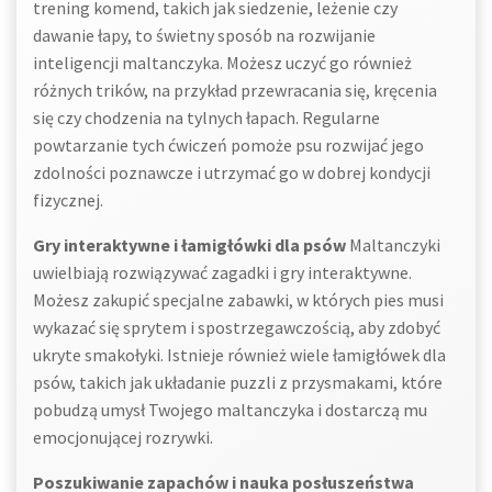
trening komend, takich jak siedzenie, leżenie czy
dawanie łapy, to świetny sposób na rozwijanie
inteligencji maltanczyka. Możesz uczyć go również
różnych trików, na przykład przewracania się, kręcenia
się czy chodzenia na tylnych łapach. Regularne
powtarzanie tych ćwiczeń pomoże psu rozwijać jego
zdolności poznawcze i utrzymać go w dobrej kondycji
fizycznej.
Gry interaktywne i łamigłówki dla psów
Maltanczyki
uwielbiają rozwiązywać zagadki i gry interaktywne.
Możesz zakupić specjalne zabawki, w których pies musi
wykazać się sprytem i spostrzegawczością, aby zdobyć
ukryte smakołyki. Istnieje również wiele łamigłówek dla
psów, takich jak układanie puzzli z przysmakami, które
pobudzą umysł Twojego maltanczyka i dostarczą mu
emocjonującej rozrywki.
Poszukiwanie zapachów i nauka posłuszeństwa