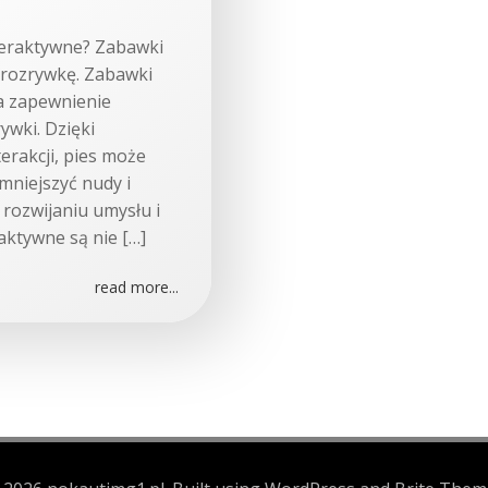
teraktywne? Zabawki
 rozrywkę. Zabawki
a zapewnienie
wki. Dzięki
rakcji, pies może
mniejszyć nudy i
rozwijaniu umysłu i
aktywne są nie […]
read more...