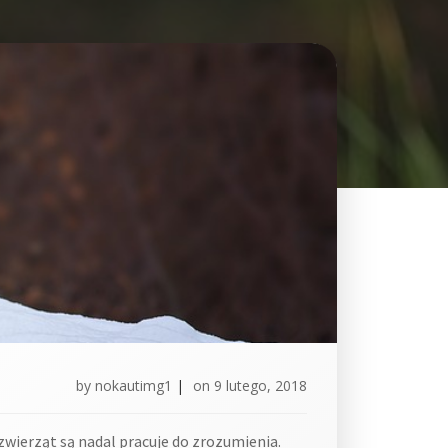
by
nokautimg1
|
on
9 lutego, 2018
wierząt są nadal pracuje do zrozumienia.