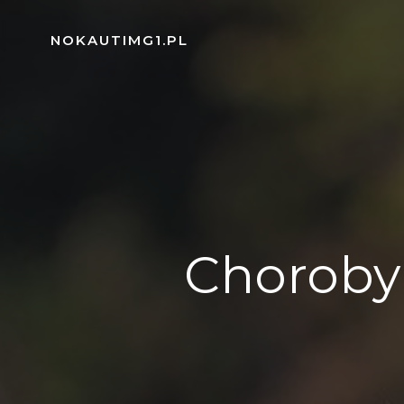
Skip
to
NOKAUTIMG1.PL
content
Choroby 