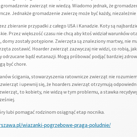
st gromadzenie zwierząt nie wiedzą. Wiadomo jednak, że gromadzeni
ncze. Jednakże gromadzenie zwierzę może być każdy, niezależnie o
ez zbieranie przypadki z całego USA i Kanadzie. Koty są najbardz
kie. Przez większość czasu nie chcą aby ktoś widział warunków ot
 domy zostały potępione. Zwierzęta są znaleziony martwy, nie ma 
ta zostawić. Hoarder zwierząt zazwyczaj nie widzi, co robią, jak ź
y odrzucane bądź eutanazji. Mogą próbować podjąć bardziej zdrow
gą być chore.
anów ścigania, stowarzyszenia ratownicze zwierząt nie rozumie
wierząt i upewnij się, że hoarders zwierząt otrzymują odpowiedni
wierząt, to kobiety, nie widzą w tym problemu, a stawka recydywy 
eśniej.
który lubi pomagać rodzinom osiągnąć etap nocnika.
rszawa.pl/wiazanki-pogrzebowe-praga-poludnie/