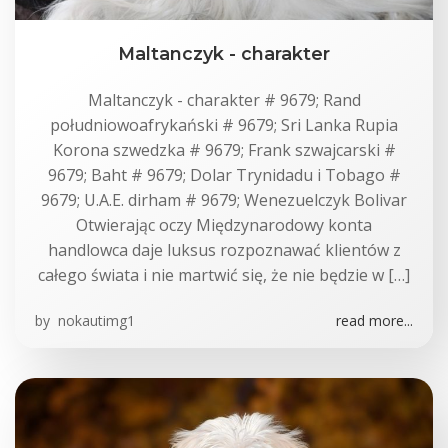
Maltanczyk - charakter
Maltanczyk - charakter # 9679; Rand
południowoafrykański # 9679; Sri Lanka Rupia
Korona szwedzka # 9679; Frank szwajcarski #
9679; Baht # 9679; Dolar Trynidadu i Tobago #
9679; U.A.E. dirham # 9679; Wenezuelczyk Bolivar
Otwierając oczy Międzynarodowy konta
handlowca daje luksus rozpoznawać klientów z
całego świata i nie martwić się, że nie będzie w […]
by
nokautimg1
read more...