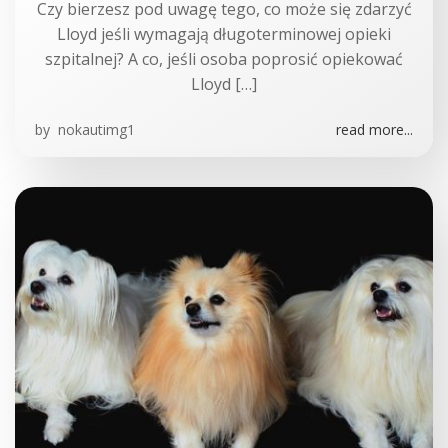
Czy bierzesz pod uwagę tego, co może się zdarzyć
Lloyd jeśli wymagają długoterminowej opieki
szpitalnej? A co, jeśli osoba poprosić opiekować
Lloyd […]
by
nokautimg1
read more...