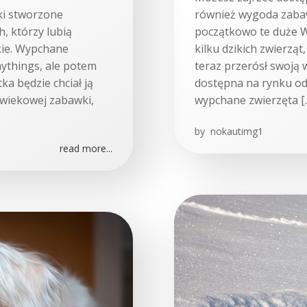
ki stworzone
również wygoda zabaw
h, którzy lubią
początkowo te duże W
kie. Wypchane
kilku dzikich zwierząt,
ythings, ale potem
teraz przerósł swoją 
ka będzie chciał ją
dostępna na rynku od
ą wiekowej zabawki,
wypchane zwierzęta [
by
nokautimg1
read more...