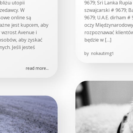
liżu utopii
9679; Sri Lanka Rupi
zedawcy. W
szwajcarski # 9679; B
sowe online są
9679; U.A.E. dirham #
ażne jest kupcem, aby
oczy Międzynarodowy 
 wzrost Avenue i
rozpoznawać klientów z
osobów, aby zyskać
będzie w […]
ych. Jeśli jesteś
by
nokautimg1
read more...