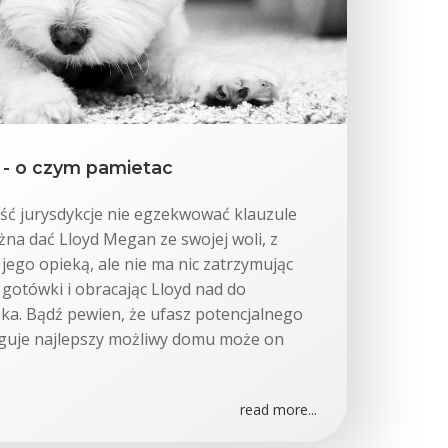
- o czym pamietac
ość jurysdykcje nie egzekwować klauzule
na dać Lloyd Megan ze swojej woli, z
jego opieką, ale nie ma nic zatrzymując
otówki i obracając Lloyd nad do
ka. Bądź pewien, że ufasz potencjalnego
uguje najlepszy możliwy domu może on
read more...