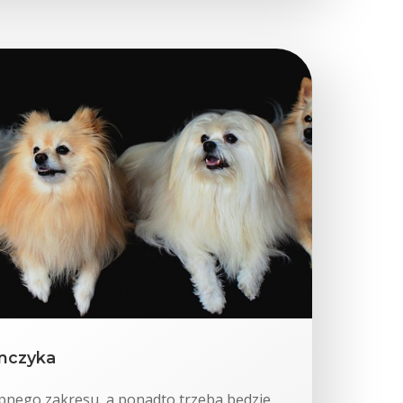
anczyka
pnego zakresu, a ponadto trzeba będzie