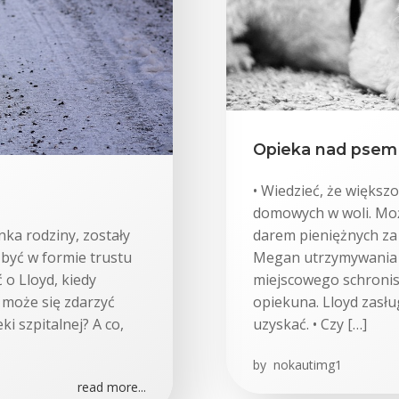
Opieka nad psem 
• Wiedzieć, że większ
domowych w woli. Moż
onka rodziny, zostały
darem pieniężnych za 
 być w formie trustu
Megan utrzymywania g
 o Lloyd, kiedy
miejscowego schronis
 może się zdarzyć
opiekuna. Lloyd zasł
i szpitalnej? A co,
uzyskać. • Czy […]
by
nokautimg1
read more...