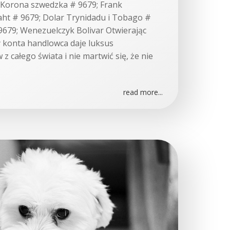
a Korona szwedzka # 9679; Frank
aht # 9679; Dolar Trynidadu i Tobago #
 9679; Wenezuelczyk Bolivar Otwierając
konta handlowca daje luksus
 całego świata i nie martwić się, że nie
read more...