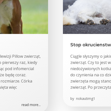
Stop okrucienstw
wizji Pillow zwierząt,
Ciągle słyszymy o ja
o pierwszy raz, kiedy
zwierząt. Czy to jest 
ąc pod infomercial
niedożywionych kotka 
 że będę coraz.
do czynienia na co dzi
 rozmiarze. Córka
zwierzęta mogą stano
ięta więc
zwierząt. Po przeczyt
by
nokautimg1
read more...